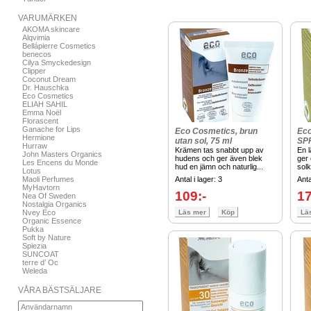
VARUMÄRKEN
AKOMA skincare
Alqvimia
Bellápierre Cosmetics
benecos
Cilya Smyckedesign
Clipper
Coconut Dream
Dr. Hauschka
Eco Cosmetics
ELIAH SAHIL
Emma Noël
Florascent
Ganache for Lips
Eco Cosmetics, brun
Eco
Hermione
utan sol, 75 ml
SPF
Hurraw
Krämen tas snabbt upp av
En 
John Masters Organics
hudens och ger även blek
ger 
Les Encens du Monde
hud en jämn och naturlig...
solk
Lotus
Maoli Perfumes
Antal i lager: 3
Anta
MyHavtorn
109:-
17
Nea Of Sweden
Nostalgia Organics
Nvey Eco
Läs mer
Köp
Lä
Organic Essence
Pukka
Soft by Nature
Spiezia
SUNCOAT
terre d’ Oc
Weleda
VÅRA BÄSTSÄLJARE