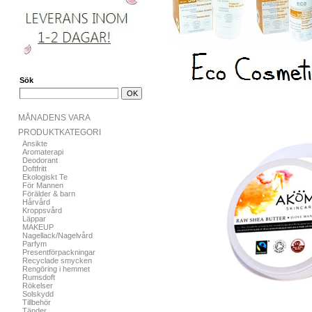
Sök
MÅNADENS VARA
PRODUKTKATEGORI
Ansikte
Aromaterapi
Deodorant
Doftfritt
Ekologiskt Te
För Mannen
Förälder & barn
Hårvård
Kroppsvård
Läppar
MAKEUP
Nagellack/Nagelvård
Parfym
Presentförpackningar
Recyclade smycken
Rengöring i hemmet
Rumsdoft
Rökelser
Solskydd
Tillbehör
Tänder