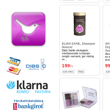
ELIAH SAHIL, Shampoo
AK
Natural
Org
Eliah Sahils ekologiskt
So
växtbaserade schampo
Ako
rengör varsamt, ger näring
en e
oc...
prod
199:-
99
Läs mer
Köp
Lä