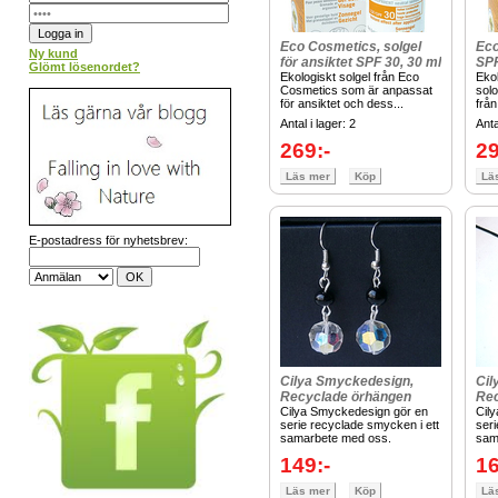
Eco Cosmetics, solgel
Eco
Ny kund
för ansiktet SPF 30, 30 ml
SPF
Glömt lösenordet?
Ekologiskt solgel från Eco
Eko
Cosmetics som är anpassat
solo
för ansiktet och dess...
från
Antal i lager: 2
Anta
269:-
29
Läs mer
Köp
Lä
E-postadress för nyhetsbrev:
Cilya Smyckedesign,
Cil
Recyclade örhängen
Rec
Cilya Smyckedesign gör en
Cil
serie recyclade smycken i ett
seri
samarbete med oss.
sam
149:-
16
Läs mer
Köp
Lä