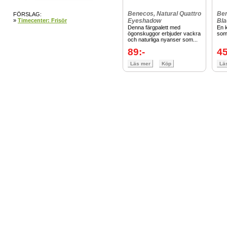
Benecos, Natural Quattro
Ben
FÖRSLAG:
»
Timecenter: Frisör
Eyeshadow
Bla
Denna färgpalett med
En k
ögonskuggor erbjuder vackra
som
och naturliga nyanser som...
89:-
45
Läs mer
Köp
Lä